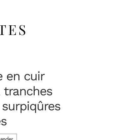
e en cuir
 tranches
 surpiqûres
es
ander