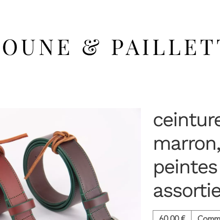
ceintur
marron,
peintes
assorti
60,00
€
Comm