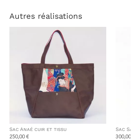
Autres réalisations
Sac Anaé cuir et tissu
Sac Sabi
250,00
€
300,00
€