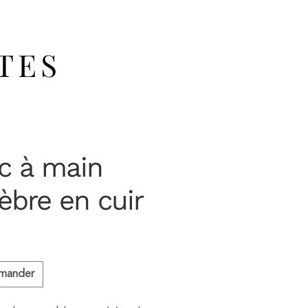
ac à main
èbre en cuir
mander