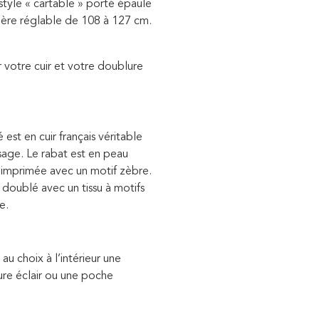
style «
cartable
» porté épaule
ière réglable de 108 à 127 cm.
r votre cuir et votre doublure
est en cuir français véritable
usage. Le rabat est en peau
 imprimée avec un motif zèbre.
 doublé avec un tissu à motifs
e.
 au choix à l’intérieur une
re éclair ou une poche