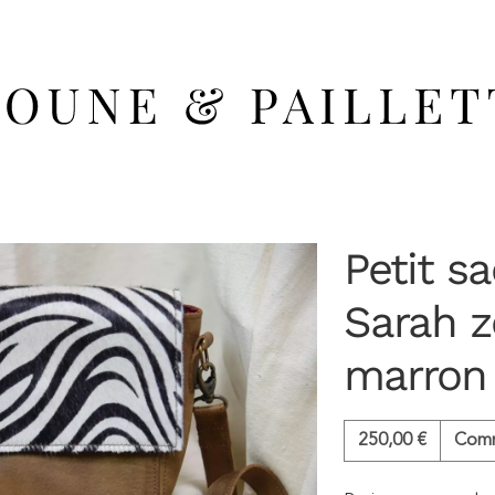
Petit s
Sarah z
marron
250,00
€
Com