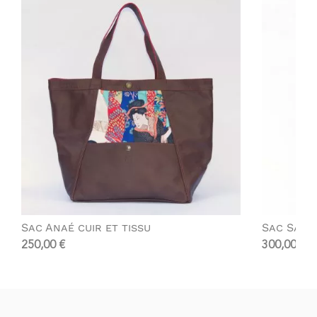
Sac Anaé cuir et tissu
Sac Sabi
250,00
€
300,00
€